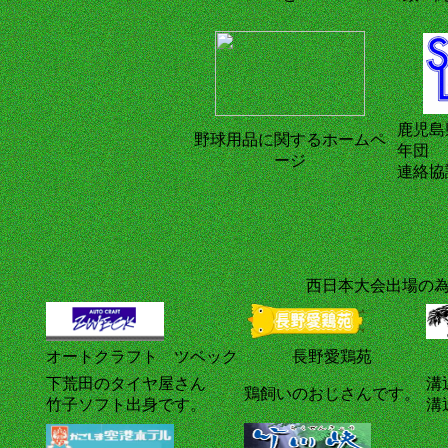
鹿児島
野球用品に関するホームペ
年団
ージ
連絡協
西日本大会出場の
オートクラフト ツベック
長野愛鶏苑
下荒田のタイヤ屋さん
溝
鶏飼いのおじさんです。
竹子ソフト出身です。
溝