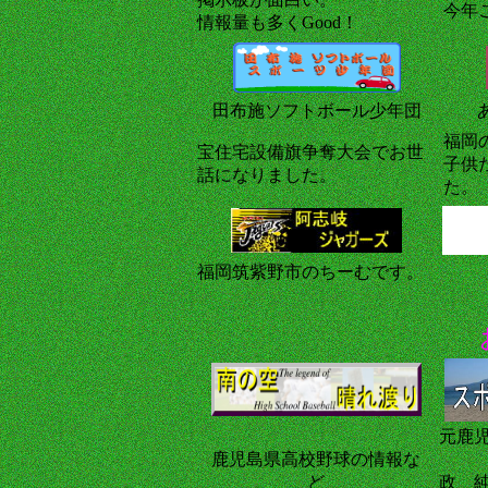
今年
情報量も多くGood！
田布施ソフトボール少年団
福岡
宝住宅設備旗争奪大会でお世
子供
話になりました。
た。
福岡筑紫野市のちーむです。
元鹿
鹿児島県高校野球の情報な
ど
政 