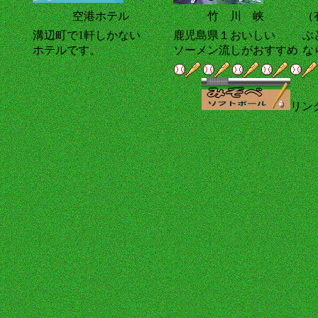
空港ホテル
竹 川 峡
（
溝辺町で1軒しかない
鹿児島県１おいしい
ぶ
ホテルです。
ソーメン流しがおすすめ
な
リン