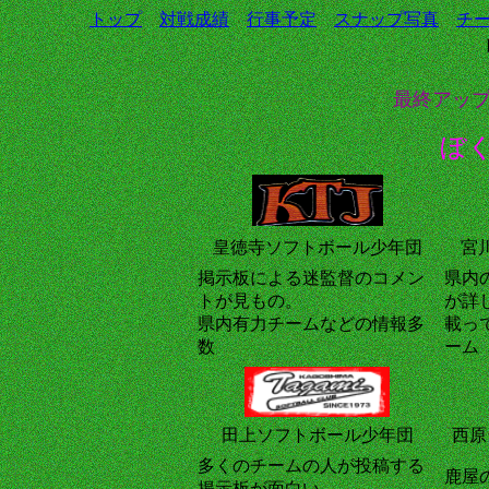
トップ
対戦成績
行事予定
スナップ写真
チ
最終アップ
ぼ
皇徳寺ソフトボール少年団
宮
掲示板による迷監督のコメン
県内
トが見もの。
が詳
県内有力チームなどの情報多
載っ
数
ーム
田上ソフトボール少年団
西原
多くのチームの人が投稿する
鹿屋
掲示板が面白い。