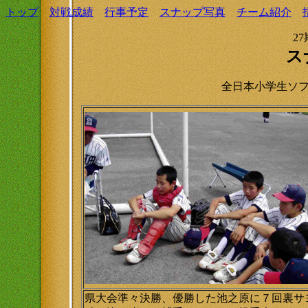
トップ
対戦成績
行事予定
スナップ写真
チーム紹介
2
ス
全日本小学生ソ
県大会準々決勝、優勝した池之原に７回裏サ