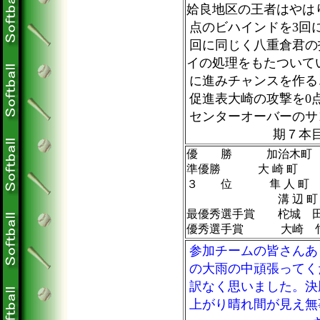
姶良地区の王者はやは
点のビハインドを3回
回に同じく八重倉君の
イの処理をもたついて
に進みチャンスを作る
促進表大崎の攻撃を0
センターオーバーのサ
期７本
優 勝 加治木町 柁
準優勝 大 崎 町 
３ 位 隼 人 町 
溝 辺 町 陵南
最優秀選手賞 柁城 
優秀選手賞 大崎 
参加チームの皆さんあ
の大雨の中頑張ってく
訳なく思いました。決
上がり晴れ間が見え無