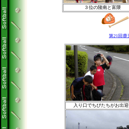
３位の陵南と富隈
第21回
入り口でちびたちがお出迎