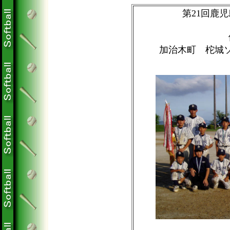
第21回鹿
加治木町 柁城