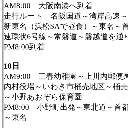
AM8:00 大阪南港へ到着
走行ルート 名阪国道～湾岸高速～
新東名（浜松SAで昼食）～東名～
速環状6号線～常磐道～磐越道を通
PM8:00到着
18日
AM9:00 三春幼稚園～上川内郵便
内村役場～いわき市桶売地区～桶売
～小野あおぞら保育園
PM8:00 小野町出発～東北道～首
～東名