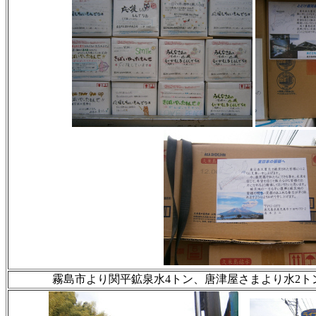
霧島市より関平鉱泉水4トン、唐津屋さまより水2