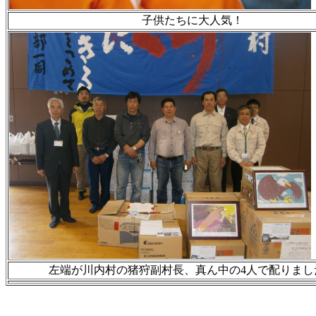
子供たちに大人気！
左端が川内村の猪狩副村長、真ん中の4人で配りまし