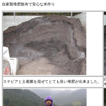
自家製堆肥散布で安心な米作り
ステビアと土着菌を混ぜてとても良い堆肥が出来ました。